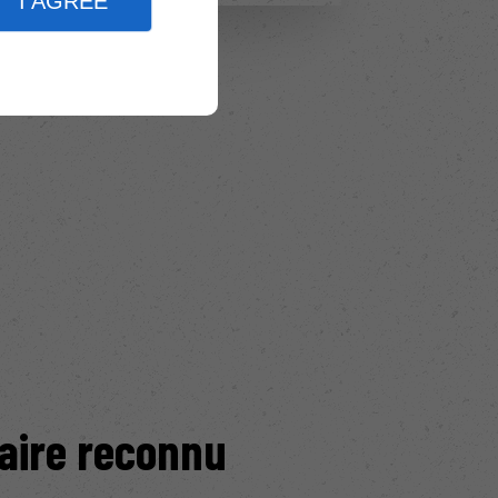
I AGREE
faire reconnu