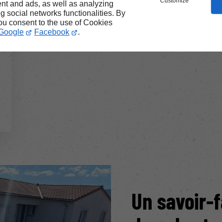
Customize
nt and ads, as well as analyzing
ng social networks functionalities. By
you consent to the use of Cookies
Google
Facebook
.
Un
savoir-