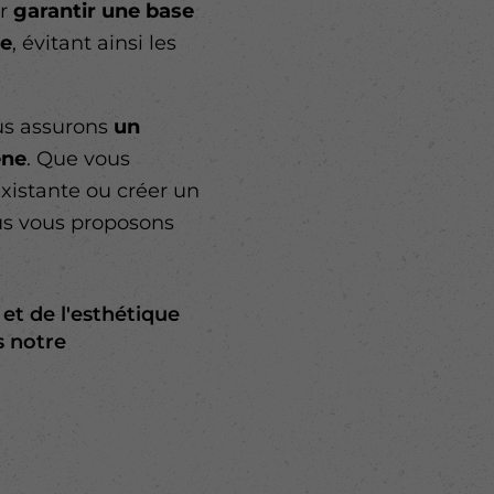
ur
garantir une base
ce
, évitant ainsi les
ous assurons
un
ène
. Que vous
xistante ou créer un
us vous proposons
 et de l'esthétique
s notre