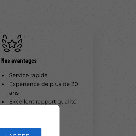
Nos avantages
Service rapide
Expérience de plus de 20
ans
Excellent rapport qualité-
prix
Disponibilité