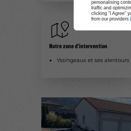
personalising conte
traffic and optimizi
clicking "I Agree" 
from our providers
Notre zone d’intervention
Yssingeaux et ses alentours