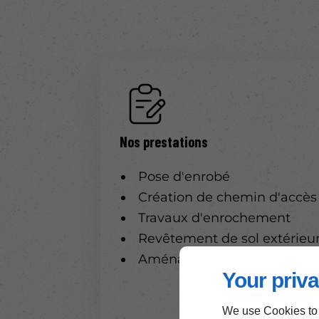
Nos prestations
Pose d'enrobé
Création de chemin d'accès
Travaux d'enrochement
Revêtement de sol extérieu
Aménagement extérieur
Your priva
We use Cookies to